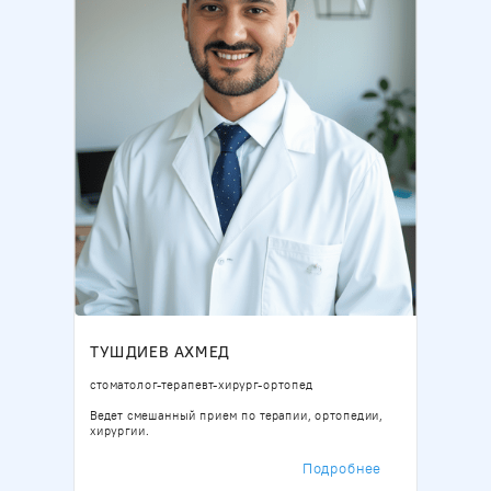
ТУШДИЕВ АХМЕД
Б
стоматолог-терапевт-хирург-ортопед
Ст
Ведет смешанный прием по терапии, ортопедии,
Ко
хирургии.
ле
зу
ое
Ле
Подробнее