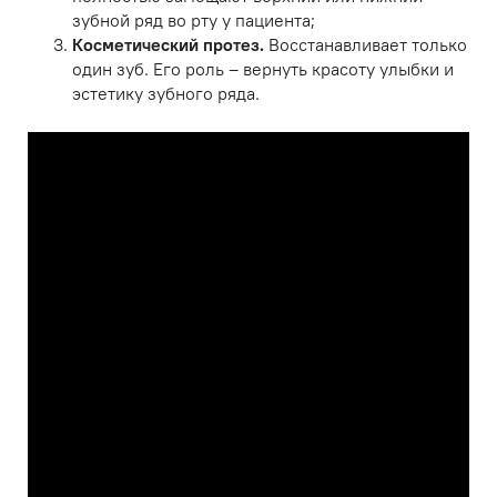
зубной ряд во рту у пациента;
Косметический протез.
Восстанавливает только
один зуб. Его роль – вернуть красоту улыбки и
эстетику зубного ряда.