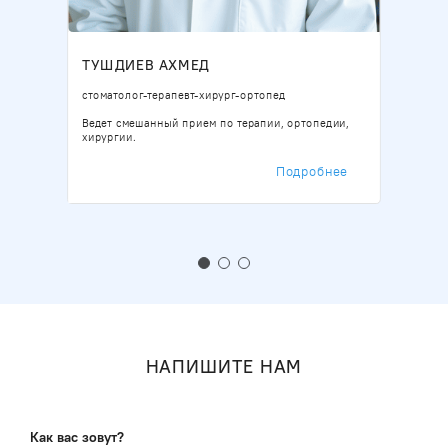
ТУШДИЕВ АХМЕД
Б
стоматолог-терапевт-хирург-ортопед
Ст
Ведет смешанный прием по терапии, ортопедии,
Ко
хирургии.
ле
зу
ое
Ле
Подробнее
НАПИШИТЕ НАМ
Как вас зовут?