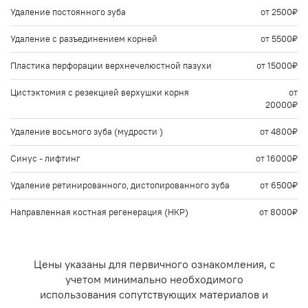
Удаление постоянного зуба
от 2500₽
Удаление с разъединением корней
от 5500₽
Пластика перфорации верхнечелюстной пазухи
от 15000₽
Цистэктомия с резекцией верхушки корня
от
20000₽
Удаление восьмого зуба (мудрости )
от 4800₽
Синус - лифтинг
от 16000₽
Удаление ретинированного, дистопированного зуба
от 6500₽
Направленная костная регенерация (НКР)
от 8000₽
Цены указаны для первичного ознакомления, с
учетом минимально необходимого
использования сопутствующих материалов и