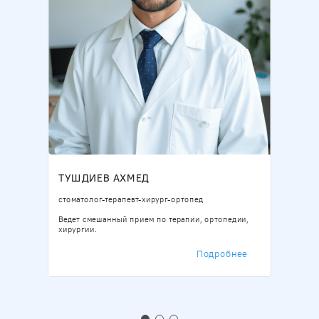
ТУШДИЕВ АХМЕД
Б
стоматолог-терапевт-хирург-ортопед
Ст
Ведет смешанный прием по терапии, ортопедии,
Ко
хирургии.
ле
зу
ое
Ле
Подробнее