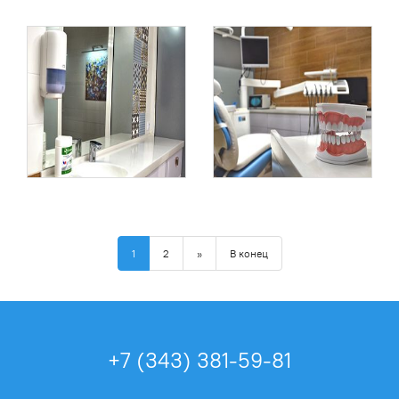
1
2
»
В конец
+7 (343) 381-59-81